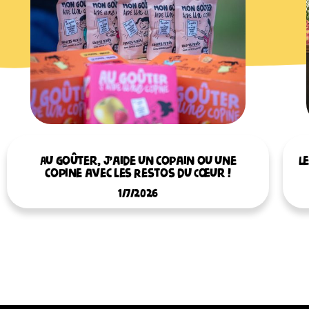
Au goûter, j’aide un copain ou une
L
copine avec les Restos du Cœur !
1/7/2026