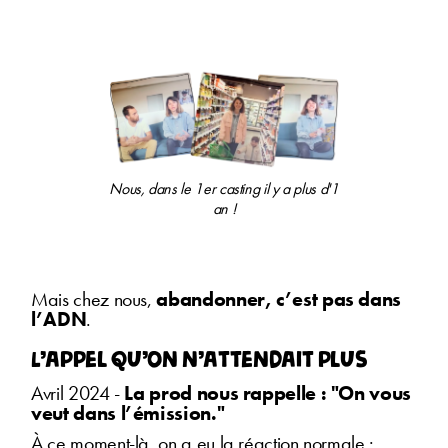
Nous, dans le 1er casting il y a plus d'1
an !
Mais chez nous,
abandonner, c’est pas dans
l’ADN
.
L’appel qu’on n’attendait plus
Avril 2024 -
La prod nous rappelle : "On vous
veut dans l’émission."
À ce moment-là, on a eu la réaction normale :