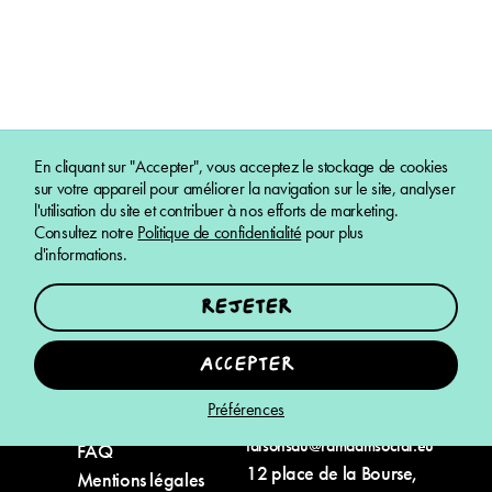
En cliquant sur "Accepter", vous acceptez le stockage de cookies
sur votre appareil pour améliorer la navigation sur le site, analyser
l'utilisation du site et contribuer à nos efforts de marketing.
Consultez notre
Politique de confidentialité
pour plus
d'informations.
E-shop
Mission
Rejeter
Tous nos produits
Nos engagements
Espace Pro
Nos partenaires
Accepter
Impact
Liens utiles
Nous
Préférences
contacter
Où nous trouver ?
faisonsdu@ramdamsocial.eu
FAQ
12 place de la Bourse,
Mentions légales