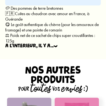
🥔 Des pommes de terre bretonnes
🇫🇷 Cuites au chaudron avec amour en France, à
Guérande
😋 Le goût authentique du chèvre (pour les amoureux de
fromage) et une pointe de romarin
⚖️ Poids net de ce sachet de chips super croustillantes :
125g
à l'intérieur, il y a...
Pommes de terre, huile de tournesol, lactosérum (lait),
arômes naturels (lait), poudre de chèvre fondu 1,62%
(lait), romarin déshydraté 0,96%
Nos autres
produits
pour TOUTES vos ENVIES :)