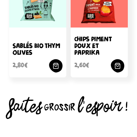
Chips Piment
Sablés Bio Thym
Doux et
Olives
Paprika
2,80€
2,60€
FAITES grossir L’ESPOIR !