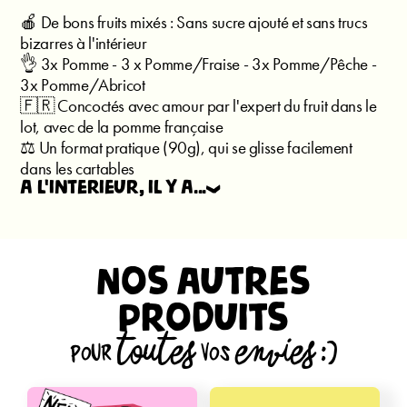
🍎 De bons fruits mixés : Sans sucre ajouté et sans trucs
bizarres à l'intérieur
👌 3x Pomme - 3 x Pomme/Fraise - 3x Pomme/Pêche -
3x Pomme/Abricot
🇫🇷 Concoctés avec amour par l'expert du fruit dans le
lot, avec de la pomme française
⚖️ Un format pratique (90g), qui se glisse facilement
dans les cartables
à l'intérieur, il y a...
Pommes : Pommes (purée et purée concentrée) 99,7%,
arôme naturel de pomme, antioxydant : acide
ascorbique.
Pommes fraises : Pommes (purée et purée concentrée)
Nos autres
79,6%, purée de fraises 20%, concentré de carotte,
produits
arômes naturels, antioxydant : acide ascorbique.
Pommes abricots : Purée de pommes 75,9%, purée
pour TOUTES vos ENVIES :)
d'abricots 24%, arôme naturel, antioxydant : acide
ascorbique.
Pommes pêches : Purée de pommes 69,9%, purée de