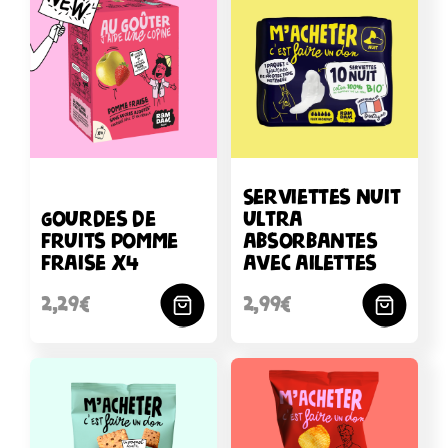
pêches 30%, arôme naturel, antioxydant : acide
ascorbique.
Serviettes nuit
Gourdes de
ultra
fruits pomme
absorbantes
fraise x4
avec ailettes
2,29€
2,99€