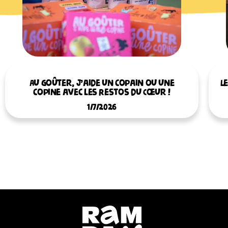
Au goûter, j’aide un copain ou une
L
copine avec les Restos du Cœur !
1/7/2026